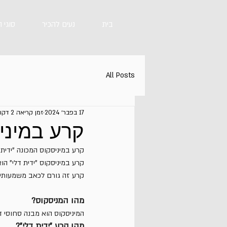
בית
נעים להכיר
סוגי 
All Posts
17 בפבר׳ 2024
זמן קריאה 2 דקות
קרע במיניס
קרע במיניסקוס המכונה "ידית
קרע במיניסקוס "ידית דלי" ה
קרע זה גורם לכאב משמעותי, 
מהו המניסקוס?
המיניסקוס הוא מבנה סחוסי דמוי C המצוי בתוך מפרק הברך. הוא משמש כבולם זעזועים ומייצ
מהו קרע "ידית דלי"?