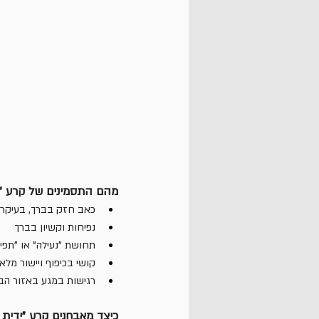
מהם התסמינים של קרע "י
כאב חזק בברך, בעיקר
נפיחות וקשיון בברך
תחושת "נעילה" או "תפי
קושי בכיפוף ויישור מל
רגישות במגע באזור הב
כיצד מאבחנים קרע "ידית ד