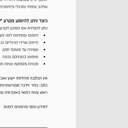
שילוב טיפולי ותרגלי פיזיותר
כיצד ניתן להימנע מקרע "י
ניתן להפחית את הסיכון לקרע "י
חימום ומתיחות לפני פעי
חיזוק שרירי הרגליים ובעיקר לעבוד על VMO בפרט ובכלל
שמירה על משקל תקין
שימוש בטכניקה נכונה 
מנוחה מספקת ושינה תקי
אין הכתבה מחליפה ייעוץ ואבח
כתב: כפיר זילבר ספורטתרפי
ראש צוות רפואי באקדמיה של
למידע נוסף מוזמנים לפנות