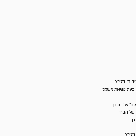
דית דלי"?
 בעת נשיאת משקל
סה" של הברך
א של הברך
רך
לי"?