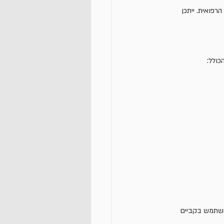
רפואית. ייתכן 
כולל:
השתמש בקביים 