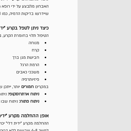
האבחון מתבצע על ידי רופא מו
שיידרשו בדיקות הדמיה, כמו MRI, כדי לאשר את האבחון ולהעריך את חומרת הקרע.
כיצד ניתן לטפל בקרע "ידי
הטיפול תלוי בחומרת הקרע, ב
מנוחה
קרח
חבישת מגן ברך
הרמת הרגל
משככי כאבים
פיזיותרפיה
במקרים 
חמורים
 יותר, ייתכן
ניתוח ארתרוסקופי:
 ניתו
ניתוח פתוח:
 ניתוח שבו 
אופן ההחלמה מקרע "ידית
ההחלמה מקרע "ידית דלי" יכו
למשך 6-8 שבועות ללא דריכה  או גם סד (T scope) תומך ברך עם צירים כדי לתמוך בברך. 