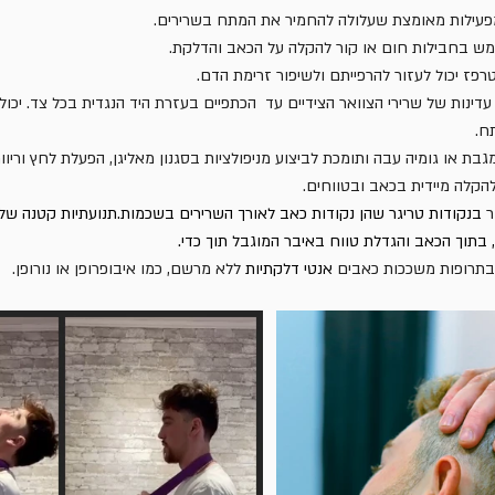
פעילות מאומצת שעלולה להחמיר את המתח בשרירים.
מש בחבילות חום או קור להקלה על הכאב והדלקת.
טרפז יכול לעזור להרפייתם ולשיפור זרימת הדם.
עדינות של שרירי הצוואר הצידיים עד  הכתפיים בעזרת היד הנגדית בכל צד. יכול 
ח.
בת או גומיה עבה ותומכת לביצוע מניפולציות בסגנון מאליגן, הפעלת לחץ וריווח
הקלה מיידית בכאב ובטווחים.
 
בנקודות טריגר שהן נקודות כאב לאורך השרירים בשכמות.תנועתיות קטנה של ה
. 
, בתוך הכאב והגדלת טווח באיבר המוגבל תוך כדי
בתרופות משככות כאבים 
אנטי דלקתיות
 ללא מרשם, כמו איבופרופן או נורופן. 