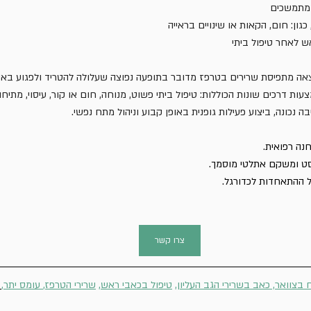
 מתמשכים
גון: חום, הקאות או שינויים בראייה
ש לאחר טיפול ביתי
ה מתפיסת שרירים בטרפז מדובר בתופעה נפוצה שעלולה להטריד ולפגוע באיכות
ת דרכים שונות הכוללות: טיפול ביתי פשוט, מנוחה, חום או קור, עיסוי, מתיחות
.
ה נכונה, ביצוע פעילות גופנית באופן קבוע וניהול מתח נפשי
נה רפואית. 
סט ומשקם אתלטי מוסמך.
 ההתאחדות לכדורגל. 
צרו קשר
 בצוואר
, כאב בשרירי הגב העליון
, 
טיפול בכאבי ראש
, 
שרירי הטרפז
,
 עומס יתר,